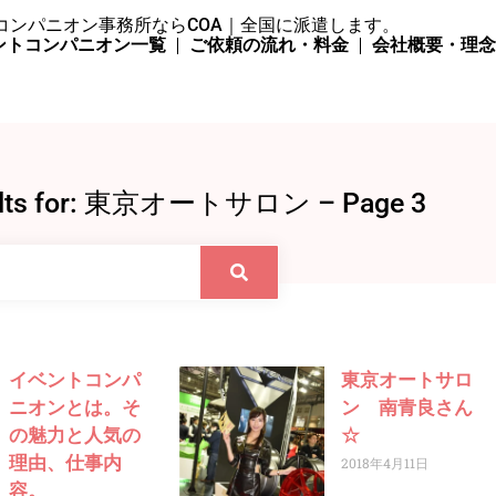
コンパニオン事務所ならCOA｜全国に派遣します。
ントコンパニオン一覧
ご依頼の流れ・料金
会社概要・理
sults for: 東京オートサロン – Page 3
イベントコンパ
東京オートサロ
ニオンとは。そ
ン 南青良さん
の魅力と人気の
☆
理由、仕事内
2018年4月11日
容。