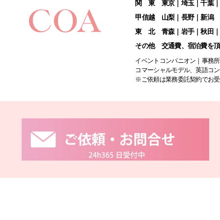
関 東 東京｜埼玉｜千葉
甲信越 山梨｜長野｜新潟
東 北 青森｜岩手｜秋田
その他 交通費、宿泊費を
イベントコンパニオン｜事務所
コマーシャルモデル、英語コン
※ご依頼は業務委託契約でお受