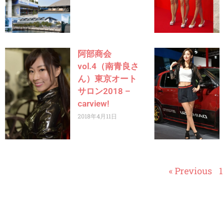
阿部商会
vol.4（南青良さ
ん）東京オート
サロン2018 –
carview!
2018年4月11日
« Previous
1