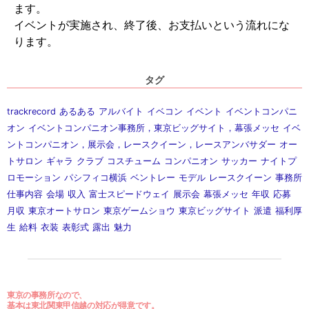
ます。
イベントが実施され、終了後、お支払いという流れにな
ります。
タグ
trackrecord
あるある
アルバイト
イベコン
イベント
イベントコンパニ
オン
イベントコンパニオン事務所，東京ビッグサイト，幕張メッセ
イベ
ントコンパニオン，展示会，レースクイーン，レースアンバサダー
オー
トサロン
ギャラ
クラブ
コスチューム
コンパニオン
サッカー
ナイトプ
ロモーション
パシフィコ横浜
ベントレー
モデル
レースクイーン
事務所
仕事内容
会場
収入
富士スピードウェイ
展示会
幕張メッセ
年収
応募
月収
東京オートサロン
東京ゲームショウ
東京ビッグサイト
派遣
福利厚
生
給料
衣装
表彰式
露出
魅力
東京の事務所なので、
基本は東北関東甲信越の対応が得意です。