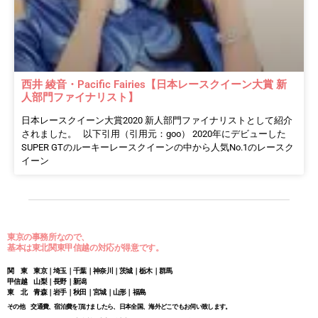
西井 綾音・Pacific Fairies【日本レースクイーン大賞 新
人部門ファイナリスト】
日本レースクイーン大賞2020 新人部門ファイナリストとして紹介
されました。 以下引用（引用元：goo） 2020年にデビューした
SUPER GTのルーキーレースクイーンの中から人気No.1のレースク
イーン
東京の事務所なので、
基本は東北関東甲信越の対応が得意です。
関 東 東京｜埼玉｜千葉｜神奈川｜茨城｜栃木｜群馬
甲信越 山梨｜長野｜新潟
東 北 青森｜岩手｜秋田｜宮城｜山形｜福島
その他 交通費、宿泊費を頂けましたら、日本全国、海外どこでもお伺い致します。