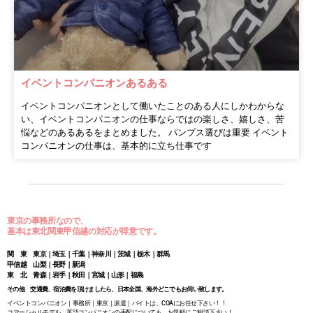
イベントコンパニオンあるある
イベントコンパニオンとして働いたことのある人にしかわからな
い、イベントコンパニオンの仕事ならではの楽しさ、嬉しさ、苦
悩などのあるあるをまとめました。 パンプス選びは重要 イベント
コンパニオンの仕事は、基本的に立ち仕事です
東京の事務所なので、
基本は東北関東甲信越の対応が得意です。
関 東 東京｜埼玉｜千葉｜神奈川｜茨城｜栃木｜群馬
甲信越 山梨｜長野｜新潟
東 北 青森｜岩手｜秋田｜宮城｜山形｜福島
その他 交通費、宿泊費を頂けましたら、日本全国、海外どこでもお伺い致します。
イベントコンパニオン｜事務所｜東京｜派遣｜バイトは、COAにお任せ下さい！！
コマーシャルモデル、英語コンパニオンの手配についても、お気軽にご相談下さい！