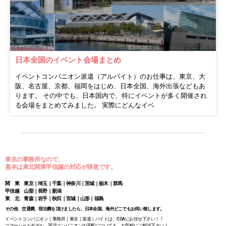
日本全国のイベント会場まとめ
イベントコンパニオン派遣（アルバイト）のお仕事は、東京、大
阪、名古屋、京都、福岡をはじめ、日本全国、海外出張などもあ
ります。 その中でも、日本国内で、特にイベントが多く開催され
る会場をまとめてみました。 実際にどんなイベ
東京の事務所なので、
基本は東北関東甲信越の対応が得意です。
関 東 東京｜埼玉｜千葉｜神奈川｜茨城｜栃木｜群馬
甲信越 山梨｜長野｜新潟
東 北 青森｜岩手｜秋田｜宮城｜山形｜福島
その他 交通費、宿泊費を頂けましたら、日本全国、海外どこでもお伺い致します。
イベントコンパニオン｜事務所｜東京｜派遣｜バイトは、COAにお任せ下さい！！
コマーシャルモデル、英語コンパニオンの手配についても、お気軽にご相談下さい！