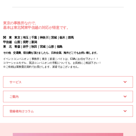
東京の事務所なので、
基本は東北関東甲信越の対応が得意です。
関 東 東京｜埼玉｜千葉｜神奈川｜茨城｜栃木｜群馬
甲信越 山梨｜長野｜新潟
東 北 青森｜岩手｜秋田｜宮城｜山形｜福島
その他 交通費、宿泊費を頂けましたら、日本全国、海外どこでもお伺い致します。
イベントコンパニオン｜事務所｜東京｜派遣｜バイトは、COAにお任せ下さい！！
コマーシャルモデル、英語コンパニオンの手配についても、お気軽にご相談下さい！
※ご依頼は業務委託契約でお受けします。派遣ではございません。
サービス
ご案内
登録者向けコラム