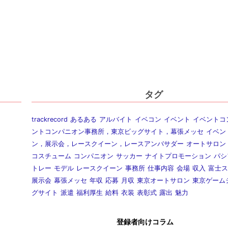
タグ
trackrecord
あるある
アルバイト
イベコン
イベント
イベントコ
ントコンパニオン事務所，東京ビッグサイト，幕張メッセ
イベン
ン，展示会，レースクイーン，レースアンバサダー
オートサロン
コスチューム
コンパニオン
サッカー
ナイトプロモーション
パシ
トレー
モデル
レースクイーン
事務所
仕事内容
会場
収入
富士ス
展示会
幕張メッセ
年収
応募
月収
東京オートサロン
東京ゲーム
グサイト
派遣
福利厚生
給料
衣装
表彰式
露出
魅力
登録者向けコラム