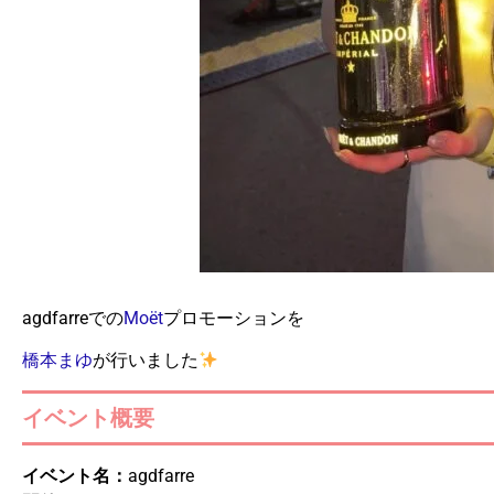
agdfarreでの
Moët
プロモーションを
橋本まゆ
が行いました
イベント概要
イベント名：
agdfarre