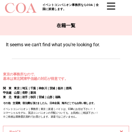
イベントコンパニオン事務所ならCOA｜全
国に派遣します。
在籍一覧
It seems we can't find what you're looking for.
東京の事務所なので、
基本は東北関東甲信越の対応が得意です。
関 東 東京｜埼玉｜千葉｜神奈川｜茨城｜栃木｜群馬
甲信越 山梨｜長野｜新潟
東 北 青森｜岩手｜秋田｜宮城｜山形｜福島
その他 交通費、宿泊費を頂けましたら、日本全国、海外どこでもお伺い致します。
イベントコンパニオン｜事務所｜東京｜派遣｜バイトは、COAにお任せ下さい！！
コマーシャルモデル、英語コンパニオンの手配についても、お気軽にご相談下さい！
※ご依頼は業務委託契約でお受けします。派遣ではございません。
サービス