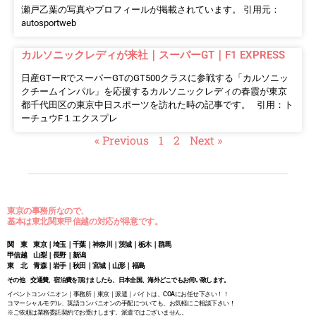
瀬戸乙葉の写真やプロフィールが掲載されています。 引用元：
autosportweb
カルソニックレディが来社｜スーパーGT｜F1 EXPRESS
日産GTーRでスーパーGTのGT500クラスに参戦する「カルソニッ
クチームインパル」を応援するカルソニックレディの春霞が東京
都千代田区の東京中日スポーツを訪れた時の記事です。 引用：ト
ーチュウF１エクスプレ
« Previous
1
2
Next »
東京の事務所なので、
基本は東北関東甲信越の対応が得意です。
関 東 東京｜埼玉｜千葉｜神奈川｜茨城｜栃木｜群馬
甲信越 山梨｜長野｜新潟
東 北 青森｜岩手｜秋田｜宮城｜山形｜福島
その他 交通費、宿泊費を頂けましたら、日本全国、海外どこでもお伺い致します。
イベントコンパニオン｜事務所｜東京｜派遣｜バイトは、COAにお任せ下さい！！
コマーシャルモデル、英語コンパニオンの手配についても、お気軽にご相談下さい！
※ご依頼は業務委託契約でお受けします。派遣ではございません。