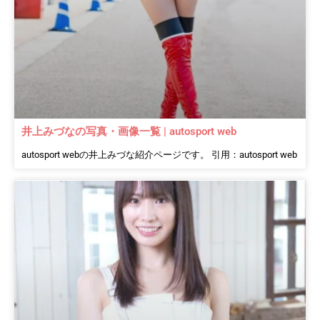
井上みづなの写真・画像一覧 | autosport web
autosport webの井上みづな紹介ページです。 引用：autosport web