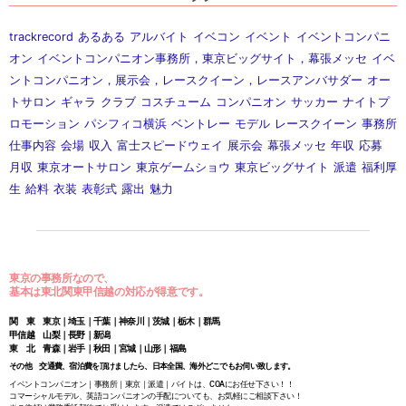
trackrecord
あるある
アルバイト
イベコン
イベント
イベントコンパニ
オン
イベントコンパニオン事務所，東京ビッグサイト，幕張メッセ
イベ
ントコンパニオン，展示会，レースクイーン，レースアンバサダー
オー
トサロン
ギャラ
クラブ
コスチューム
コンパニオン
サッカー
ナイトプ
ロモーション
パシフィコ横浜
ベントレー
モデル
レースクイーン
事務所
仕事内容
会場
収入
富士スピードウェイ
展示会
幕張メッセ
年収
応募
月収
東京オートサロン
東京ゲームショウ
東京ビッグサイト
派遣
福利厚
生
給料
衣装
表彰式
露出
魅力
東京の事務所なので、
基本は東北関東甲信越の対応が得意です。
関 東 東京｜埼玉｜千葉｜神奈川｜茨城｜栃木｜群馬
甲信越 山梨｜長野｜新潟
東 北 青森｜岩手｜秋田｜宮城｜山形｜福島
その他 交通費、宿泊費を頂けましたら、日本全国、海外どこでもお伺い致します。
イベントコンパニオン｜事務所｜東京｜派遣｜バイトは、COAにお任せ下さい！！
コマーシャルモデル、英語コンパニオンの手配についても、お気軽にご相談下さい！