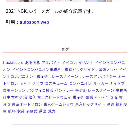
2021 NGKスパークガールの紹介記事です。
引用：
autosport web
タグ
trackrecord
あるある
アルバイト
イベコン
イベント
イベントコンパニ
オン
イベントコンパニオン事務所，東京ビッグサイト，幕張メッセ
イベ
ントコンパニオン，展示会，レースクイーン，レースアンバサダー
オー
トサロン
ギャラ
クラブ
コスチューム
コンパニオン
サッカー
ナイトプ
ロモーション
パシフィコ横浜
ベントレー
モデル
レースクイーン
事務所
仕事内容
会場
収入
富士スピードウェイ
展示会
幕張メッセ
年収
応募
月収
東京オートサロン
東京ゲームショウ
東京ビッグサイト
派遣
福利厚
生
給料
衣装
表彰式
露出
魅力