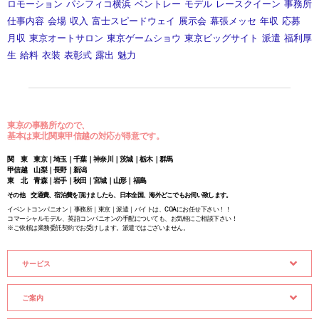
ロモーション
パシフィコ横浜
ベントレー
モデル
レースクイーン
事務所
仕事内容
会場
収入
富士スピードウェイ
展示会
幕張メッセ
年収
応募
月収
東京オートサロン
東京ゲームショウ
東京ビッグサイト
派遣
福利厚
生
給料
衣装
表彰式
露出
魅力
東京の事務所なので、
基本は東北関東甲信越の対応が得意です。
関 東 東京｜埼玉｜千葉｜神奈川｜茨城｜栃木｜群馬
甲信越 山梨｜長野｜新潟
東 北 青森｜岩手｜秋田｜宮城｜山形｜福島
その他 交通費、宿泊費を頂けましたら、日本全国、海外どこでもお伺い致します。
イベントコンパニオン｜事務所｜東京｜派遣｜バイトは、COAにお任せ下さい！！
コマーシャルモデル、英語コンパニオンの手配についても、お気軽にご相談下さい！
※ご依頼は業務委託契約でお受けします。派遣ではございません。
サービス
ご案内