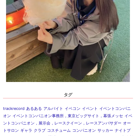
タグ
trackrecord
あるある
アルバイト
イベコン
イベント
イベントコンパニ
オン
イベントコンパニオン事務所，東京ビッグサイト，幕張メッセ
イベ
ントコンパニオン，展示会，レースクイーン，レースアンバサダー
オー
トサロン
ギャラ
クラブ
コスチューム
コンパニオン
サッカー
ナイトプ