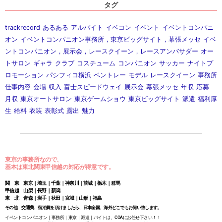
タグ
trackrecord
あるある
アルバイト
イベコン
イベント
イベントコンパニ
オン
イベントコンパニオン事務所，東京ビッグサイト，幕張メッセ
イベ
ントコンパニオン，展示会，レースクイーン，レースアンバサダー
オー
トサロン
ギャラ
クラブ
コスチューム
コンパニオン
サッカー
ナイトプ
ロモーション
パシフィコ横浜
ベントレー
モデル
レースクイーン
事務所
仕事内容
会場
収入
富士スピードウェイ
展示会
幕張メッセ
年収
応募
月収
東京オートサロン
東京ゲームショウ
東京ビッグサイト
派遣
福利厚
生
給料
衣装
表彰式
露出
魅力
東京の事務所なので、
基本は東北関東甲信越の対応が得意です。
関 東 東京｜埼玉｜千葉｜神奈川｜茨城｜栃木｜群馬
甲信越 山梨｜長野｜新潟
東 北 青森｜岩手｜秋田｜宮城｜山形｜福島
その他 交通費、宿泊費を頂けましたら、日本全国、海外どこでもお伺い致します。
イベントコンパニオン｜事務所｜東京｜派遣｜バイトは、COAにお任せ下さい！！