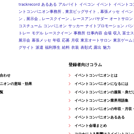
trackrecord
あるある
アルバイト
イベコン
イベント
イベントコ
ントコンパニオン事務所，東京ビッグサイト，幕張メッセ
イベン
ン，展示会，レースクイーン，レースアンバサダー
オートサロン
コスチューム
コンパニオン
サッカー
ナイトプロモーション
パシ
トレー
モデル
レースクイーン
事務所
仕事内容
会場
収入
富士ス
展示会
幕張メッセ
年収
応募
月収
東京オートサロン
東京ゲーム
グサイト
派遣
福利厚生
給料
衣装
表彰式
露出
魅力
登録者向けコラム
合わせ
イベントコンパニオンとは
ニオンの意味・効果
イベントコンパニオンになるには
覧
イベントコンパニオンの服装・身だ
イベントコンパニオン業界用語集
イベントコンパニオンの年収・月収
イベントコンパニオンあるある
イベント会場まとめ
コロナによる影響は？イベントコン