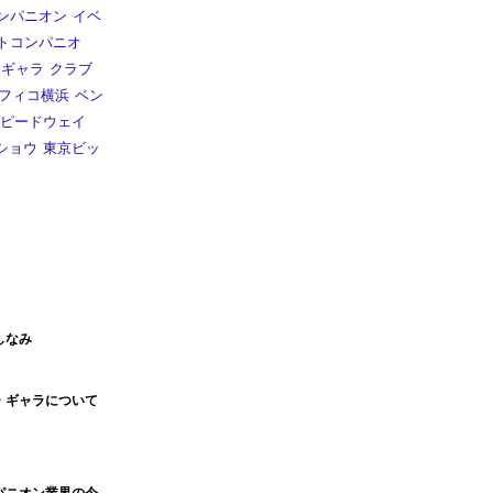
ンパニオン
イベ
トコンパニオ
ギャラ
クラブ
フィコ横浜
ベン
ピードウェイ
ショウ
東京ビッ
しなみ
・ギャラについて
パニオン業界の今