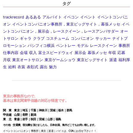
タグ
trackrecord
あるある
アルバイト
イベコン
イベント
イベントコンパニ
オン
イベントコンパニオン事務所，東京ビッグサイト，幕張メッセ
イベ
ントコンパニオン，展示会，レースクイーン，レースアンバサダー
オー
トサロン
ギャラ
クラブ
コスチューム
コンパニオン
サッカー
ナイトプ
ロモーション
パシフィコ横浜
ベントレー
モデル
レースクイーン
事務所
仕事内容
会場
収入
富士スピードウェイ
展示会
幕張メッセ
年収
応募
月収
東京オートサロン
東京ゲームショウ
東京ビッグサイト
派遣
福利厚
生
給料
衣装
表彰式
露出
魅力
東京の事務所なので、
基本は東北関東甲信越の対応が得意です。
関 東 東京｜埼玉｜千葉｜神奈川｜茨城｜栃木｜群馬
甲信越 山梨｜長野｜新潟
東 北 青森｜岩手｜秋田｜宮城｜山形｜福島
その他 交通費、宿泊費を頂けましたら、日本全国、海外どこでもお伺い致します。
イベントコンパニオン｜事務所｜東京｜派遣｜バイトは、COAにお任せ下さい！！