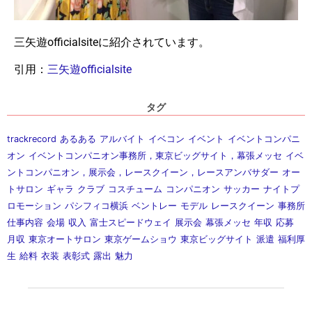
三矢遊officialsiteに紹介されています。
引用：
三矢遊officialsite
タグ
trackrecord
あるある
アルバイト
イベコン
イベント
イベントコンパニ
オン
イベントコンパニオン事務所，東京ビッグサイト，幕張メッセ
イベ
ントコンパニオン，展示会，レースクイーン，レースアンバサダー
オー
トサロン
ギャラ
クラブ
コスチューム
コンパニオン
サッカー
ナイトプ
ロモーション
パシフィコ横浜
ベントレー
モデル
レースクイーン
事務所
仕事内容
会場
収入
富士スピードウェイ
展示会
幕張メッセ
年収
応募
月収
東京オートサロン
東京ゲームショウ
東京ビッグサイト
派遣
福利厚
生
給料
衣装
表彰式
露出
魅力