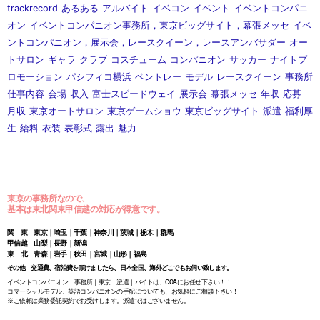
trackrecord
あるある
アルバイト
イベコン
イベント
イベントコンパニ
オン
イベントコンパニオン事務所，東京ビッグサイト，幕張メッセ
イベ
ントコンパニオン，展示会，レースクイーン，レースアンバサダー
オー
トサロン
ギャラ
クラブ
コスチューム
コンパニオン
サッカー
ナイトプ
ロモーション
パシフィコ横浜
ベントレー
モデル
レースクイーン
事務所
仕事内容
会場
収入
富士スピードウェイ
展示会
幕張メッセ
年収
応募
月収
東京オートサロン
東京ゲームショウ
東京ビッグサイト
派遣
福利厚
生
給料
衣装
表彰式
露出
魅力
東京の事務所なので、
基本は東北関東甲信越の対応が得意です。
関 東 東京｜埼玉｜千葉｜神奈川｜茨城｜栃木｜群馬
甲信越 山梨｜長野｜新潟
東 北 青森｜岩手｜秋田｜宮城｜山形｜福島
その他 交通費、宿泊費を頂けましたら、日本全国、海外どこでもお伺い致します。
イベントコンパニオン｜事務所｜東京｜派遣｜バイトは、COAにお任せ下さい！！
コマーシャルモデル、英語コンパニオンの手配についても、お気軽にご相談下さい！
※ご依頼は業務委託契約でお受けします。派遣ではございません。