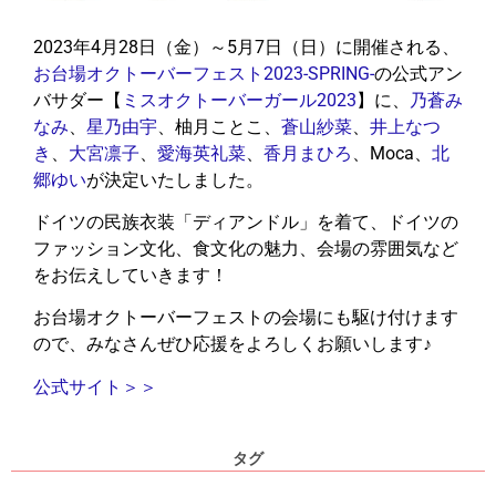
2023年4月28日（金）～5月7日（日）に開催される、
お台場オクトーバーフェスト2023-SPRING-
の公式アン
バサダー【
ミスオクトーバーガール2023
】に、
乃蒼み
なみ
、
星乃由宇
、柚月ことこ、
蒼山紗菜
、
井上なつ
き
、
大宮凛子
、
愛海英礼菜
、
香月まひろ
、Moca、
北
郷ゆい
が決定いたしました。
ドイツの民族衣装「ディアンドル」を着て、ドイツの
ファッション文化、食文化の魅力、会場の雰囲気など
をお伝えしていきます！
お台場オクトーバーフェストの会場にも駆け付けます
ので、みなさんぜひ応援をよろしくお願いします♪
公式サイト＞＞
タグ