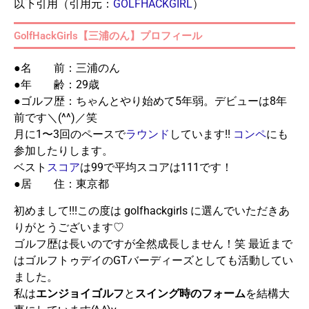
以下引用（引用元：
GOLFHACKGIRL
）
GolfHackGirls【三浦のん】プロフィール
●名 前：三浦のん
●年 齢：29歳
●ゴルフ歴：ちゃんとやり始めて5年弱。デビューは8年
前です＼(^^)／笑
月に1〜3回のペースで
ラウンド
しています!!
コンペ
にも
参加したりします。
ベスト
スコア
は99で平均スコアは111です！
●居 住：東京都
初めまして!!!この度は golfhackgirls に選んでいただきあ
りがとうございます♡
ゴルフ歴は長いのですが全然成長しません！笑 最近まで
はゴルフトゥデイのGTバーディーズとしても活動してい
ました。
私は
エンジョイゴルフ
と
スイング時のフォーム
を結構大