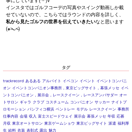
事にしています(^-^)v
インスタではゴルフコーデの写真やスイング動画しか載
せていないので、こちらではラウンドの内容を詳しく、
私から見たゴルフの世界を伝えていきたい
なと思います
(๑˃̵ᴗ˂̵)
タグ
trackrecord
あるある
アルバイト
イベコン
イベント
イベントコンパニ
オン
イベントコンパニオン事務所，東京ビッグサイト，幕張メッセ
イベ
ントコンパニオン，展示会，レースクイーン，レースアンバサダー
オー
トサロン
ギャラ
クラブ
コスチューム
コンパニオン
サッカー
ナイトプ
ロモーション
パシフィコ横浜
ベントレー
モデル
レースクイーン
事務所
仕事内容
会場
収入
富士スピードウェイ
展示会
幕張メッセ
年収
応募
月収
東京オートサロン
東京ゲームショウ
東京ビッグサイト
派遣
福利厚
生
給料
衣装
表彰式
露出
魅力