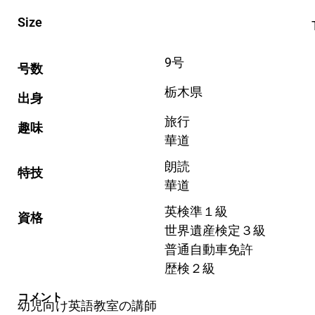
Size
9号
号数
栃木県
出身
旅行
趣味
華道
朗読
特技
華道
英検準１級
資格
世界遺産検定３級
普通自動車免許
歴検２級
コメント
幼児向け英語教室の講師