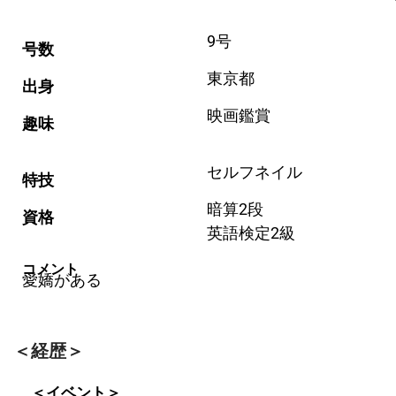
9号
号数
東京都
出身
映画鑑賞
趣味
セルフネイル
特技
暗算2段
資格
英語検定2級
コメント
愛嬌がある
＜経歴＞
＜イベント＞