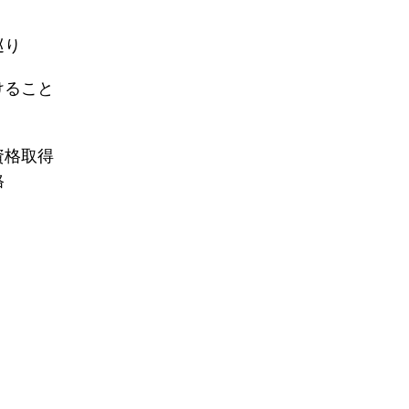
巡り
けること
資格取得
格