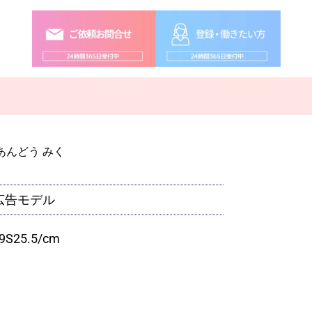
念
あんどう みく
広告モデル
9
S
25.5
/cm