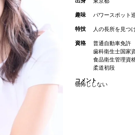
出身
東京都
趣味
パワースポット
特技
人の長所を見つ
資格
普通自動車免許
歯科衛生士国家
食品衛生管理資
柔道初段
コメント
物怖じしない