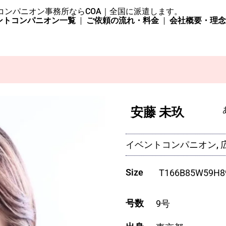
コンパニオン事務所ならCOA｜全国に派遣します。
ントコンパニオン一覧
ご依頼の流れ・料金
会社概要・理
安藤 未玖
イベントコンパニオン, 
Size
T
166
B
85
W
59
H
8
号数
9号