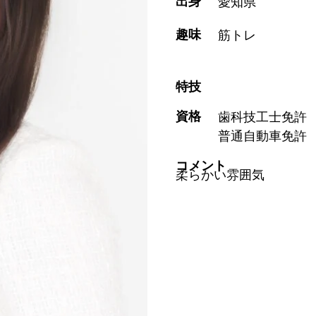
出身
愛知県
趣味
筋トレ
特技
資格
歯科技工士免許
普通自動車免許
コメント
柔らかい雰囲気