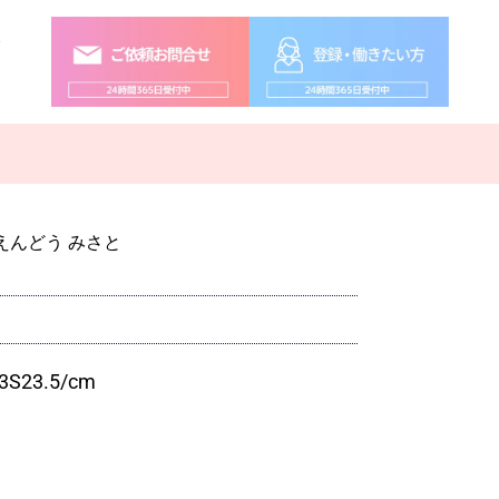
念
えんどう みさと
3
S
23.5
/cm