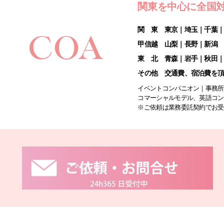
関東を中心に全国
関 東 東京｜埼玉｜千葉
甲信越 山梨｜長野｜新潟
東 北 青森｜岩手｜秋田
その他 交通費、宿泊費を
イベントコンパニオン｜事務所
コマーシャルモデル、英語コン
※ご依頼は業務委託契約でお受