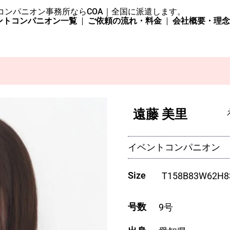
コンパニオン事務所ならCOA｜全国に派遣します。
ントコンパニオン一覧
ご依頼の流れ・料金
会社概要・理
遠藤 美里
イベントコンパニオン
Size
T
158
B
83
W
62
H
8
号数
9号