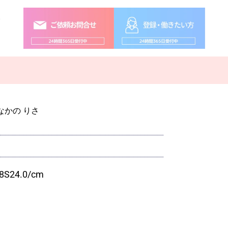
念
なかの りさ
8
S
24.0
/cm