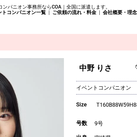
コンパニオン事務所ならCOA｜全国に派遣します。
ントコンパニオン一覧
ご依頼の流れ・料金
会社概要・理
中野 りさ
イベントコンパニオン
Size
T
160
B
88
W
59
H
8
号数
9号