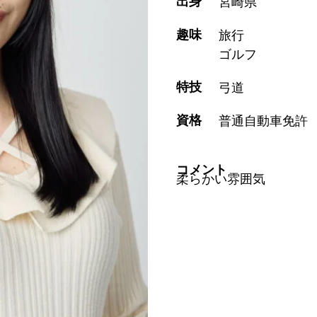
出身
宮崎県
趣味
旅行
ゴルフ
特技
弓道
資格
普通自動車免許
コメント
柔らかい雰囲気