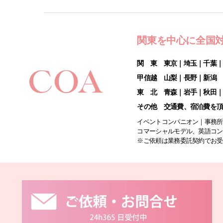
関東を中心に全国
関 東 東京｜埼玉｜千葉
甲信越 山梨｜長野｜新潟
東 北 青森｜岩手｜秋田
その他 交通費、宿泊費を
イベントコンパニオン｜事務所
コマーシャルモデル、英語コン
※ご依頼は業務委託契約でお受