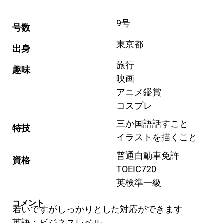
9号
号数
東京都
出身
旅行
趣味
映画
アニメ鑑賞
コスプレ
三か国語話すこと
特技
イラストを描くこと
普通自動車免許
資格
TOEIC720
英検準一級
コメント
若いですがしっかりとした対応ができます
英語：ビジネスレベル