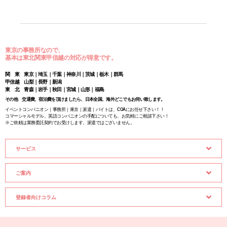
東京の事務所なので、
基本は東北関東甲信越の対応が得意です。
関 東 東京｜埼玉｜千葉｜神奈川｜茨城｜栃木｜群馬
甲信越 山梨｜長野｜新潟
東 北 青森｜岩手｜秋田｜宮城｜山形｜福島
その他 交通費、宿泊費を頂けましたら、日本全国、海外どこでもお伺い致します。
イベントコンパニオン｜事務所｜東京｜派遣｜バイトは、COAにお任せ下さい！！
コマーシャルモデル、英語コンパニオンの手配についても、お気軽にご相談下さい！
※ご依頼は業務委託契約でお受けします。派遣ではございません。
サービス
ご案内
登録者向けコラム