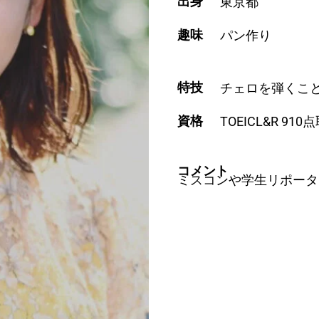
出身
東京都
趣味
パン作り
特技
チェロを弾くこ
資格
TOEICL&R 910
コメント
ミスコンや学生リポータ