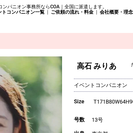
コンパニオン事務所ならCOA｜全国に派遣します。
ントコンパニオン一覧
ご依頼の流れ・料金
会社概要・理
高石 みりあ
イベントコンパニオン
Size
T
171
B
80
W
64
H
9
号数
13号