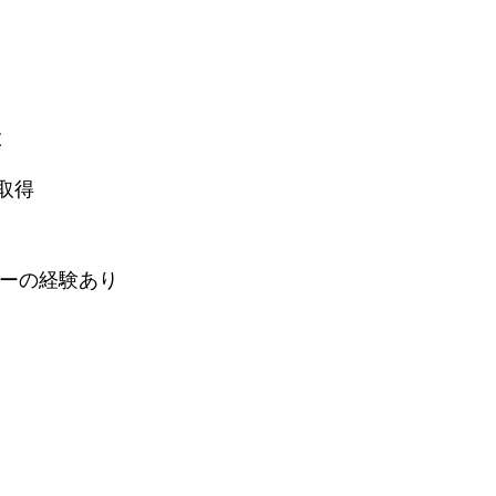
と
点取得
ーの経験あり