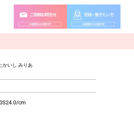
念
たかいし みりあ
0
S
24.0
/cm