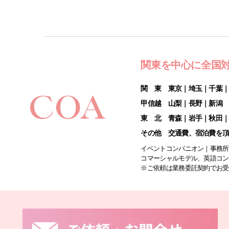
関東を中心に全国
関 東 東京｜埼玉｜千葉
甲信越 山梨｜長野｜新潟
東 北 青森｜岩手｜秋田
その他 交通費、宿泊費を
イベントコンパニオン｜事務所
コマーシャルモデル、英語コン
※ご依頼は業務委託契約でお受