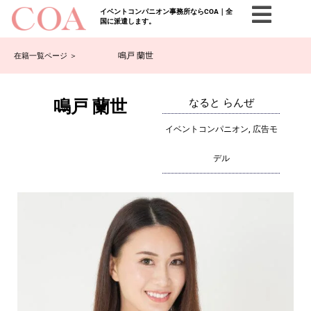
イベントコンパニオン事務所ならCOA｜全
国に派遣します。
鳴戸 蘭世
在籍一覧ページ ＞
鳴戸 蘭世
なると らんぜ
イベントコンパニオン, 広告モ
デル