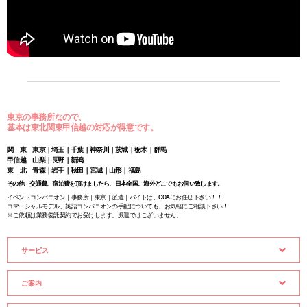
東京の事務所なので、
基本は東北関東甲信越の対応が得意です。
関 東 東京｜埼玉｜千葉｜神奈川｜茨城｜栃木｜群馬
甲信越 山梨｜長野｜新潟
東 北 青森｜岩手｜秋田｜宮城｜山形｜福島
その他 交通費、宿泊費を頂けましたら、日本全国、海外どこでもお伺い致します。
イベントコンパニオン｜事務所｜東京｜派遣｜バイトは、COAにお任せ下さい！！
コマーシャルモデル、英語コンパニオンの手配についても、お気軽にご相談下さい！
※ご依頼は業務委託契約でお受けします。派遣ではございません。
サービス
ご案内