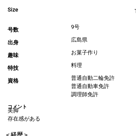
Size
9号
号数
広島県
出身
お菓子作り
趣味
料理
特技
普通自動二輪免許
資格
普通自動車免許
調理師免許
コメント
美脚
存在感がある
＜経歴＞