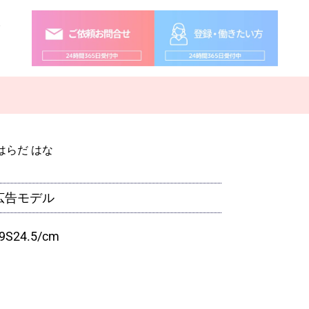
念
はらだ はな
広告モデル
9
S
24.5
/cm