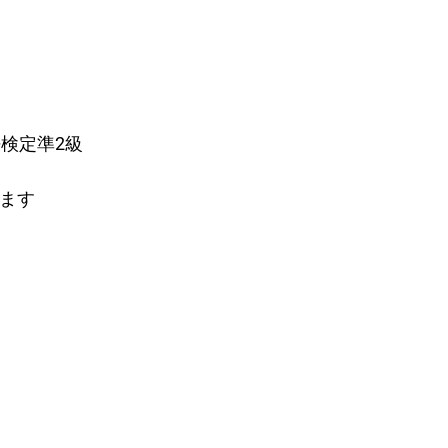
語検定準2級
ます