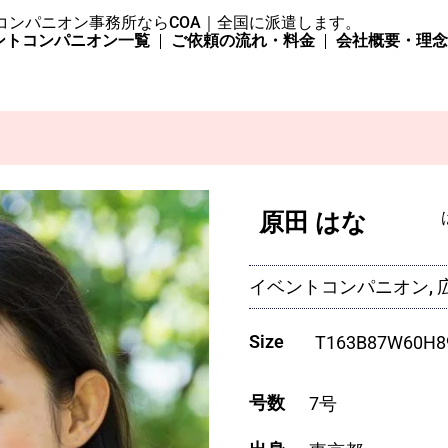
コンパニオン事務所ならCOA｜全国に派遣します。
ントコンパニオン一覧
ご依頼の流れ・料金
会社概要・理
原田 はな
イベントコンパニオン, 
Size
T
163
B
87
W
60
H
8
号数
7号