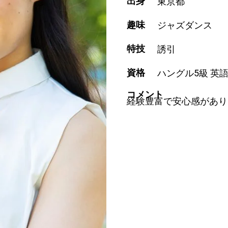
出身
東京都
趣味
ジャズダンス
特技
誘引
資格
ハングル5級 英
コメント
経験豊富で安心感があり