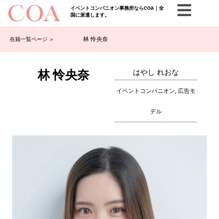
イベントコンパニオン事務所ならCOA｜全
国に派遣します。
林 怜央奈
在籍一覧ページ ＞
林 怜央奈
はやし れおな
イベントコンパニオン, 広告モ
デル