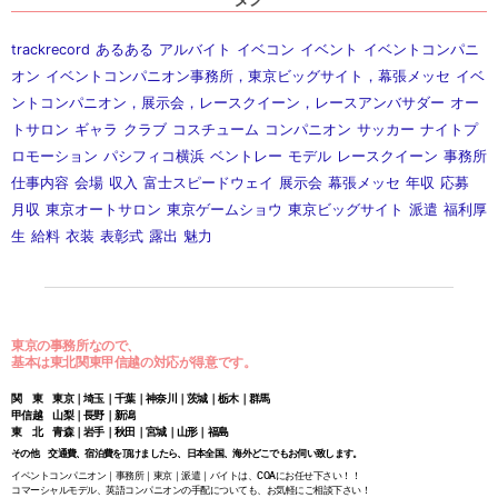
trackrecord
あるある
アルバイト
イベコン
イベント
イベントコンパニ
オン
イベントコンパニオン事務所，東京ビッグサイト，幕張メッセ
イベ
ントコンパニオン，展示会，レースクイーン，レースアンバサダー
オー
トサロン
ギャラ
クラブ
コスチューム
コンパニオン
サッカー
ナイトプ
ロモーション
パシフィコ横浜
ベントレー
モデル
レースクイーン
事務所
仕事内容
会場
収入
富士スピードウェイ
展示会
幕張メッセ
年収
応募
月収
東京オートサロン
東京ゲームショウ
東京ビッグサイト
派遣
福利厚
生
給料
衣装
表彰式
露出
魅力
東京の事務所なので、
基本は東北関東甲信越の対応が得意です。
関 東 東京｜埼玉｜千葉｜神奈川｜茨城｜栃木｜群馬
甲信越 山梨｜長野｜新潟
東 北 青森｜岩手｜秋田｜宮城｜山形｜福島
その他 交通費、宿泊費を頂けましたら、日本全国、海外どこでもお伺い致します。
イベントコンパニオン｜事務所｜東京｜派遣｜バイトは、COAにお任せ下さい！！
コマーシャルモデル、英語コンパニオンの手配についても、お気軽にご相談下さい！