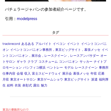
バチェラージャパンの参加者紹介ページです。
引用：
modelpress
タグ
trackrecord
あるある
アルバイト
イベコン
イベント
イベントコンパニ
オン
イベントコンパニオン事務所，東京ビッグサイト，幕張メッセ
イベ
ントコンパニオン，展示会，レースクイーン，レースアンバサダー
オー
トサロン
ギャラ
クラブ
コスチューム
コンパニオン
サッカー
ナイトプ
ロモーション
パシフィコ横浜
ベントレー
モデル
レースクイーン
事務所
仕事内容
会場
収入
富士スピードウェイ
展示会
幕張メッセ
年収
応募
月収
東京オートサロン
東京ゲームショウ
東京ビッグサイト
派遣
福利厚
生
給料
衣装
表彰式
露出
魅力
東京の事務所なので、