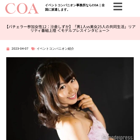
イベントコンパニオン事務所ならCOA｜全
国に派遣します。
【バチェラー参加女性12：沙倉しずか】「男1人vs美女25人の共同生活」リア
リティ番組上陸 ＜モデルプレスインタビュー＞
2023-04-07
イベントコンパニオン紹介