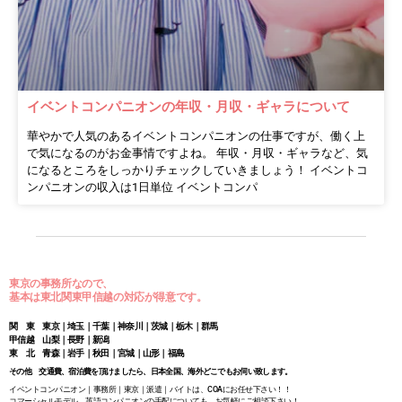
イベントコンパニオンの年収・月収・ギャラについて
華やかで人気のあるイベントコンパニオンの仕事ですが、働く上
で気になるのがお金事情ですよね。 年収・月収・ギャラなど、気
になるところをしっかりチェックしていきましょう！ イベントコ
ンパニオンの収入は1日単位 イベントコンパ
東京の事務所なので、
基本は東北関東甲信越の対応が得意です。
関 東 東京｜埼玉｜千葉｜神奈川｜茨城｜栃木｜群馬
甲信越 山梨｜長野｜新潟
東 北 青森｜岩手｜秋田｜宮城｜山形｜福島
その他 交通費、宿泊費を頂けましたら、日本全国、海外どこでもお伺い致します。
イベントコンパニオン｜事務所｜東京｜派遣｜バイトは、COAにお任せ下さい！！
コマーシャルモデル、英語コンパニオンの手配についても、お気軽にご相談下さい！