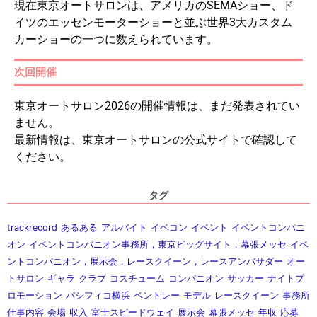
現在東京オートサロンは、アメリカのSEMAショー、ド
イツのエッセンモーターショーと並ぶ世界3大カスタム
カーショーの一つに数えられています。
次回開催
東京オートサロン2026の開催情報は、まだ発表されてい
ません。
最新情報は、東京オートサロンの公式サイトで確認して
ください。
タグ
trackrecord
あるある
アルバイト
イベコン
イベント
イベントコンパニ
オン
イベントコンパニオン事務所，東京ビッグサイト，幕張メッセ
イベ
ントコンパニオン，展示会，レースクイーン，レースアンバサダー
オー
トサロン
ギャラ
クラブ
コスチューム
コンパニオン
サッカー
ナイトプ
ロモーション
パシフィコ横浜
ベントレー
モデル
レースクイーン
事務所
仕事内容
会場
収入
富士スピードウェイ
展示会
幕張メッセ
年収
応募