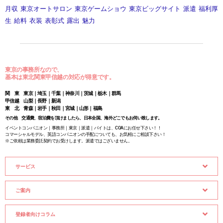
月収
東京オートサロン
東京ゲームショウ
東京ビッグサイト
派遣
福利厚
生
給料
衣装
表彰式
露出
魅力
東京の事務所なので、
基本は東北関東甲信越の対応が得意です。
関 東 東京｜埼玉｜千葉｜神奈川｜茨城｜栃木｜群馬
甲信越 山梨｜長野｜新潟
東 北 青森｜岩手｜秋田｜宮城｜山形｜福島
その他 交通費、宿泊費を頂けましたら、日本全国、海外どこでもお伺い致します。
イベントコンパニオン｜事務所｜東京｜派遣｜バイトは、COAにお任せ下さい！！
コマーシャルモデル、英語コンパニオンの手配についても、お気軽にご相談下さい！
※ご依頼は業務委託契約でお受けします。派遣ではございません。
サービス
ご案内
登録者向けコラム