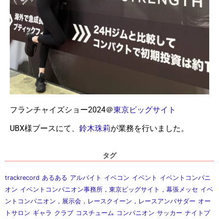
フランチャイズショー2024＠
東京ビッグサイト
UBX様ブースにて、
鈴木珠莉
が業務を行いました。
タグ
trackrecord
あるある
アルバイト
イベコン
イベント
イベントコンパニ
オン
イベントコンパニオン事務所，東京ビッグサイト，幕張メッセ
イベ
ントコンパニオン，展示会，レースクイーン，レースアンバサダー
オー
トサロン
ギャラ
クラブ
コスチューム
コンパニオン
サッカー
ナイトプ