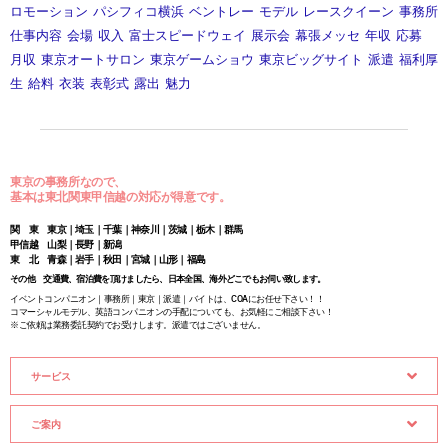
ロモーション
パシフィコ横浜
ベントレー
モデル
レースクイーン
事務所
仕事内容
会場
収入
富士スピードウェイ
展示会
幕張メッセ
年収
応募
月収
東京オートサロン
東京ゲームショウ
東京ビッグサイト
派遣
福利厚
生
給料
衣装
表彰式
露出
魅力
東京の事務所なので、
基本は東北関東甲信越の対応が得意です。
関 東 東京｜埼玉｜千葉｜神奈川｜茨城｜栃木｜群馬
甲信越 山梨｜長野｜新潟
東 北 青森｜岩手｜秋田｜宮城｜山形｜福島
その他 交通費、宿泊費を頂けましたら、日本全国、海外どこでもお伺い致します。
イベントコンパニオン｜事務所｜東京｜派遣｜バイトは、COAにお任せ下さい！！
コマーシャルモデル、英語コンパニオンの手配についても、お気軽にご相談下さい！
※ご依頼は業務委託契約でお受けします。派遣ではございません。
サービス
ご案内