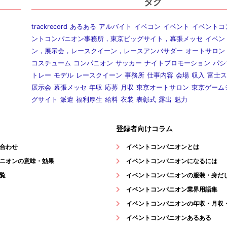
タグ
trackrecord
あるある
アルバイト
イベコン
イベント
イベントコ
ントコンパニオン事務所，東京ビッグサイト，幕張メッセ
イベン
ン，展示会，レースクイーン，レースアンバサダー
オートサロン
コスチューム
コンパニオン
サッカー
ナイトプロモーション
パシ
トレー
モデル
レースクイーン
事務所
仕事内容
会場
収入
富士ス
展示会
幕張メッセ
年収
応募
月収
東京オートサロン
東京ゲーム
グサイト
派遣
福利厚生
給料
衣装
表彰式
露出
魅力
登録者向けコラム
合わせ
イベントコンパニオンとは
ニオンの意味・効果
イベントコンパニオンになるには
覧
イベントコンパニオンの服装・身だ
イベントコンパニオン業界用語集
イベントコンパニオンの年収・月収
イベントコンパニオンあるある