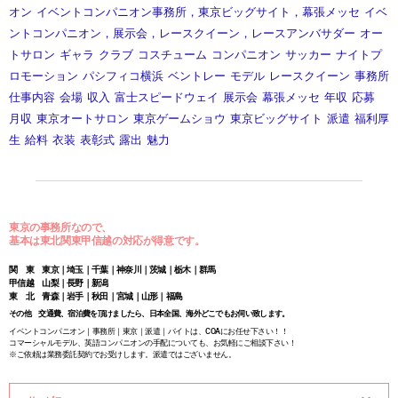
オン
イベントコンパニオン事務所，東京ビッグサイト，幕張メッセ
イベ
ントコンパニオン，展示会，レースクイーン，レースアンバサダー
オー
トサロン
ギャラ
クラブ
コスチューム
コンパニオン
サッカー
ナイトプ
ロモーション
パシフィコ横浜
ベントレー
モデル
レースクイーン
事務所
仕事内容
会場
収入
富士スピードウェイ
展示会
幕張メッセ
年収
応募
月収
東京オートサロン
東京ゲームショウ
東京ビッグサイト
派遣
福利厚
生
給料
衣装
表彰式
露出
魅力
東京の事務所なので、
基本は東北関東甲信越の対応が得意です。
関 東 東京｜埼玉｜千葉｜神奈川｜茨城｜栃木｜群馬
甲信越 山梨｜長野｜新潟
東 北 青森｜岩手｜秋田｜宮城｜山形｜福島
その他 交通費、宿泊費を頂けましたら、日本全国、海外どこでもお伺い致します。
イベントコンパニオン｜事務所｜東京｜派遣｜バイトは、COAにお任せ下さい！！
コマーシャルモデル、英語コンパニオンの手配についても、お気軽にご相談下さい！
※ご依頼は業務委託契約でお受けします。派遣ではございません。