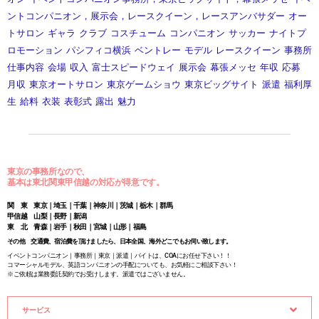
ントコンパニオン，展示会，レースクイーン，レースアンバサダー
オー
トサロン
ギャラ
クラブ
コスチューム
コンパニオン
サッカー
ナイトプ
ロモーション
パシフィコ横浜
ベントレー
モデル
レースクイーン
事務所
仕事内容
会場
収入
富士スピードウェイ
展示会
幕張メッセ
年収
応募
月収
東京オートサロン
東京ゲームショウ
東京ビッグサイト
派遣
福利厚
生
給料
衣装
表彰式
露出
魅力
東京の事務所なので、
基本は東北関東甲信越の対応が得意です。
関 東 東京｜埼玉｜千葉｜神奈川｜茨城｜栃木｜群馬
甲信越 山梨｜長野｜新潟
東 北 青森｜岩手｜秋田｜宮城｜山形｜福島
その他 交通費、宿泊費を頂けましたら、日本全国、海外どこでもお伺い致します。
イベントコンパニオン｜事務所｜東京｜派遣｜バイトは、COAにお任せ下さい！！
コマーシャルモデル、英語コンパニオンの手配についても、お気軽にご相談下さい！
※ご依頼は業務委託契約でお受けします。派遣ではございません。
サービス