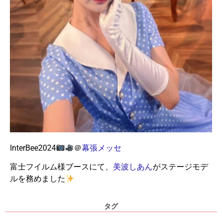
InterBee2024
＠
幕張メッセ
富士フイルム様ブースにて、
美波しあん
がステージモデ
ルを務めました
タグ