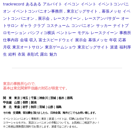
trackrecord
あるある
アルバイト
イベコン
イベント
イベントコンパニ
オン
イベントコンパニオン事務所，東京ビッグサイト，幕張メッセ
イベ
ントコンパニオン，展示会，レースクイーン，レースアンバサダー
オー
トサロン
ギャラ
クラブ
コスチューム
コンパニオン
サッカー
ナイトプ
ロモーション
パシフィコ横浜
ベントレー
モデル
レースクイーン
事務所
仕事内容
会場
収入
富士スピードウェイ
展示会
幕張メッセ
年収
応募
月収
東京オートサロン
東京ゲームショウ
東京ビッグサイト
派遣
福利厚
生
給料
衣装
表彰式
露出
魅力
東京の事務所なので、
基本は東北関東甲信越の対応が得意です。
関 東 東京｜埼玉｜千葉｜神奈川｜茨城｜栃木｜群馬
甲信越 山梨｜長野｜新潟
東 北 青森｜岩手｜秋田｜宮城｜山形｜福島
その他 交通費、宿泊費を頂けましたら、日本全国、海外どこでもお伺い致します。
イベントコンパニオン｜事務所｜東京｜派遣｜バイトは、COAにお任せ下さい！！
コマーシャルモデル、英語コンパニオンの手配についても、お気軽にご相談下さい！
※ご依頼は業務委託契約でお受けします。派遣ではございません。