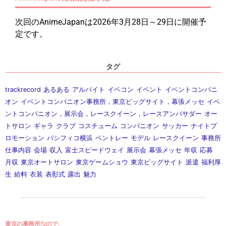
次回のAnimeJapanは2026年3月28日～29日に開催予
定です。
タグ
trackrecord
あるある
アルバイト
イベコン
イベント
イベントコンパニ
オン
イベントコンパニオン事務所，東京ビッグサイト，幕張メッセ
イベ
ントコンパニオン，展示会，レースクイーン，レースアンバサダー
オー
トサロン
ギャラ
クラブ
コスチューム
コンパニオン
サッカー
ナイトプ
ロモーション
パシフィコ横浜
ベントレー
モデル
レースクイーン
事務所
仕事内容
会場
収入
富士スピードウェイ
展示会
幕張メッセ
年収
応募
月収
東京オートサロン
東京ゲームショウ
東京ビッグサイト
派遣
福利厚
生
給料
衣装
表彰式
露出
魅力
東京の事務所なので、