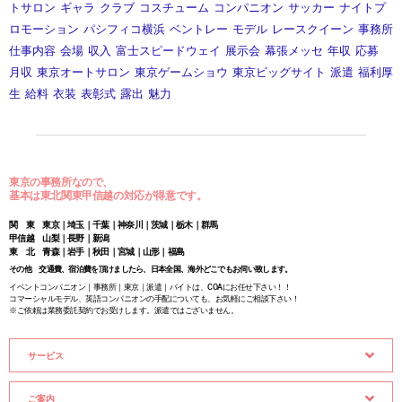
トサロン
ギャラ
クラブ
コスチューム
コンパニオン
サッカー
ナイトプ
ロモーション
パシフィコ横浜
ベントレー
モデル
レースクイーン
事務所
仕事内容
会場
収入
富士スピードウェイ
展示会
幕張メッセ
年収
応募
月収
東京オートサロン
東京ゲームショウ
東京ビッグサイト
派遣
福利厚
生
給料
衣装
表彰式
露出
魅力
東京の事務所なので、
基本は東北関東甲信越の対応が得意です。
関 東 東京｜埼玉｜千葉｜神奈川｜茨城｜栃木｜群馬
甲信越 山梨｜長野｜新潟
東 北 青森｜岩手｜秋田｜宮城｜山形｜福島
その他 交通費、宿泊費を頂けましたら、日本全国、海外どこでもお伺い致します。
イベントコンパニオン｜事務所｜東京｜派遣｜バイトは、COAにお任せ下さい！！
コマーシャルモデル、英語コンパニオンの手配についても、お気軽にご相談下さい！
※ご依頼は業務委託契約でお受けします。派遣ではございません。
サービス
ご案内