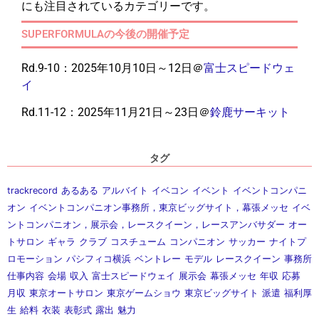
にも注目されているカテゴリーです。
SUPERFORMULAの今後の開催予定
Rd.9-10：2025年10月10日～12日＠
富士スピードウェ
イ
Rd.11-12：2025年11月21日～23日＠
鈴鹿サーキット
タグ
trackrecord
あるある
アルバイト
イベコン
イベント
イベントコンパニ
オン
イベントコンパニオン事務所，東京ビッグサイト，幕張メッセ
イベ
ントコンパニオン，展示会，レースクイーン，レースアンバサダー
オー
トサロン
ギャラ
クラブ
コスチューム
コンパニオン
サッカー
ナイトプ
ロモーション
パシフィコ横浜
ベントレー
モデル
レースクイーン
事務所
仕事内容
会場
収入
富士スピードウェイ
展示会
幕張メッセ
年収
応募
月収
東京オートサロン
東京ゲームショウ
東京ビッグサイト
派遣
福利厚
生
給料
衣装
表彰式
露出
魅力