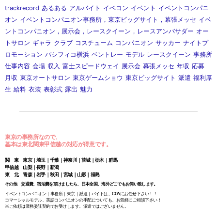
trackrecord
あるある
アルバイト
イベコン
イベント
イベントコンパニ
オン
イベントコンパニオン事務所，東京ビッグサイト，幕張メッセ
イベ
ントコンパニオン，展示会，レースクイーン，レースアンバサダー
オー
トサロン
ギャラ
クラブ
コスチューム
コンパニオン
サッカー
ナイトプ
ロモーション
パシフィコ横浜
ベントレー
モデル
レースクイーン
事務所
仕事内容
会場
収入
富士スピードウェイ
展示会
幕張メッセ
年収
応募
月収
東京オートサロン
東京ゲームショウ
東京ビッグサイト
派遣
福利厚
生
給料
衣装
表彰式
露出
魅力
東京の事務所なので、
基本は東北関東甲信越の対応が得意です。
関 東 東京｜埼玉｜千葉｜神奈川｜茨城｜栃木｜群馬
甲信越 山梨｜長野｜新潟
東 北 青森｜岩手｜秋田｜宮城｜山形｜福島
その他 交通費、宿泊費を頂けましたら、日本全国、海外どこでもお伺い致します。
イベントコンパニオン｜事務所｜東京｜派遣｜バイトは、COAにお任せ下さい！！
コマーシャルモデル、英語コンパニオンの手配についても、お気軽にご相談下さい！
※ご依頼は業務委託契約でお受けします。派遣ではございません。