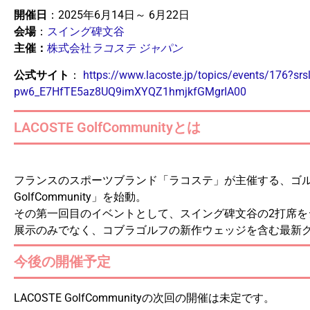
開催日
：2025年6月14日～ 6月22日
会場
：
スイング碑文谷
主催：
株式会社
ラコステ ジャパン
公式サイト
：
https://www.lacoste.jp/topics/events/176?
pw6_E7HfTE5az8UQ9imXYQZ1hmjkfGMgrIA00
LACOSTE GolfCommunityとは
フランスのスポーツブランド「ラコステ」が主催する、ゴルフ
GolfCommunity」を始動。
その第一回目のイベントとして、スイング碑文谷の2打席
展示のみでなく、コブラゴルフの新作ウェッジを含む最新
今後の開催予定
LACOSTE GolfCommunityの次回の開催は未定です。