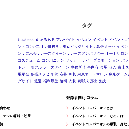
タグ
trackrecord
あるある
アルバイト
イベコン
イベント
イベントコ
ントコンパニオン事務所，東京ビッグサイト，幕張メッセ
イベン
ン，展示会，レースクイーン，レースアンバサダー
オートサロン
コスチューム
コンパニオン
サッカー
ナイトプロモーション
パシ
トレー
モデル
レースクイーン
事務所
仕事内容
会場
収入
富士ス
展示会
幕張メッセ
年収
応募
月収
東京オートサロン
東京ゲーム
グサイト
派遣
福利厚生
給料
衣装
表彰式
露出
魅力
登録者向けコラム
合わせ
イベントコンパニオンとは
ニオンの意味・効果
イベントコンパニオンになるには
覧
イベントコンパニオンの服装・身だ