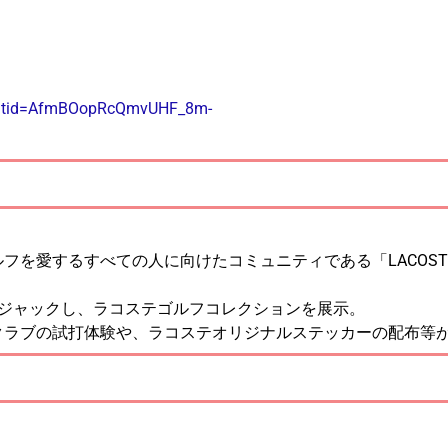
srsltid=AfmBOopRcQmvUHF_8m-
を愛するすべての人に向けたコミュニティである「LACOST
をジャックし、ラコステゴルフコレクションを展示。
クラブの試打体験や、ラコステオリジナルステッカーの配布等