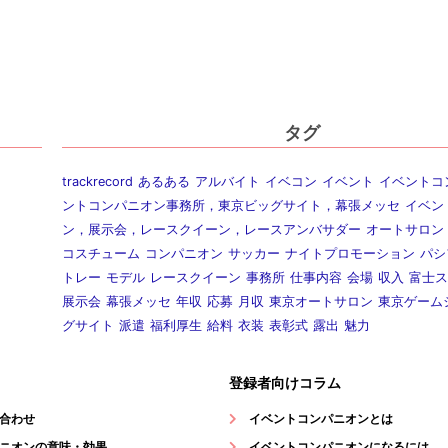
タグ
trackrecord
あるある
アルバイト
イベコン
イベント
イベントコ
ントコンパニオン事務所，東京ビッグサイト，幕張メッセ
イベン
ン，展示会，レースクイーン，レースアンバサダー
オートサロン
コスチューム
コンパニオン
サッカー
ナイトプロモーション
パシ
トレー
モデル
レースクイーン
事務所
仕事内容
会場
収入
富士ス
展示会
幕張メッセ
年収
応募
月収
東京オートサロン
東京ゲーム
グサイト
派遣
福利厚生
給料
衣装
表彰式
露出
魅力
登録者向けコラム
合わせ
イベントコンパニオンとは
ニオンの意味・効果
イベントコンパニオンになるには