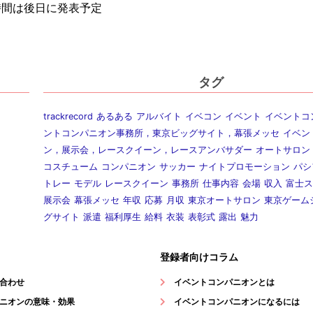
時間は後日に発表予定
タグ
trackrecord
あるある
アルバイト
イベコン
イベント
イベントコ
ントコンパニオン事務所，東京ビッグサイト，幕張メッセ
イベン
ン，展示会，レースクイーン，レースアンバサダー
オートサロン
コスチューム
コンパニオン
サッカー
ナイトプロモーション
パシ
トレー
モデル
レースクイーン
事務所
仕事内容
会場
収入
富士ス
展示会
幕張メッセ
年収
応募
月収
東京オートサロン
東京ゲーム
グサイト
派遣
福利厚生
給料
衣装
表彰式
露出
魅力
登録者向けコラム
合わせ
イベントコンパニオンとは
ニオンの意味・効果
イベントコンパニオンになるには