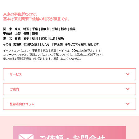
東京の事務所なので、
基本は東北関東甲信越の対応が得意です。
関 東 東京｜埼玉｜千葉｜神奈川｜茨城｜栃木｜群馬
甲信越 山梨｜長野｜新潟
東 北 青森｜岩手｜秋田｜宮城｜山形｜福島
その他 交通費、宿泊費を頂けましたら、日本全国、海外どこでもお伺い致します。
イベントコンパニオン｜事務所｜東京｜派遣｜バイトは、COAにお任せ下さい！！
コマーシャルモデル、英語コンパニオンの手配についても、お気軽にご相談下さい！
※ご依頼は業務委託契約でお受けします。派遣ではございません。
サービス
ご案内
登録者向けコラム