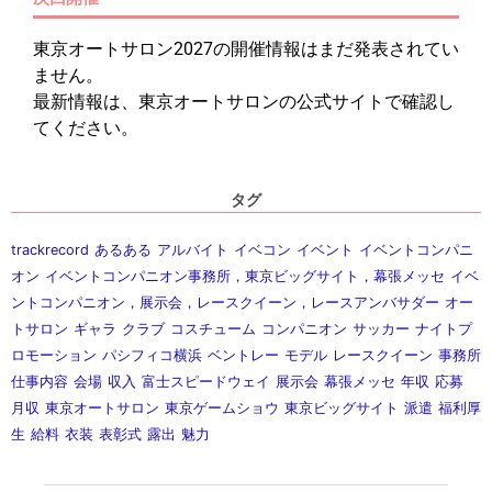
東京オートサロン2027の開催情報はまだ発表されてい
ません。
最新情報は、東京オートサロンの公式サイトで確認し
てください。
タグ
trackrecord
あるある
アルバイト
イベコン
イベント
イベントコンパニ
オン
イベントコンパニオン事務所，東京ビッグサイト，幕張メッセ
イベ
ントコンパニオン，展示会，レースクイーン，レースアンバサダー
オー
トサロン
ギャラ
クラブ
コスチューム
コンパニオン
サッカー
ナイトプ
ロモーション
パシフィコ横浜
ベントレー
モデル
レースクイーン
事務所
仕事内容
会場
収入
富士スピードウェイ
展示会
幕張メッセ
年収
応募
月収
東京オートサロン
東京ゲームショウ
東京ビッグサイト
派遣
福利厚
生
給料
衣装
表彰式
露出
魅力