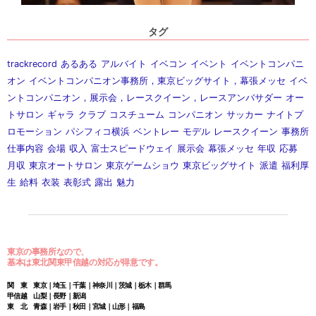
タグ
trackrecord
あるある
アルバイト
イベコン
イベント
イベントコンパニ
オン
イベントコンパニオン事務所，東京ビッグサイト，幕張メッセ
イベ
ントコンパニオン，展示会，レースクイーン，レースアンバサダー
オー
トサロン
ギャラ
クラブ
コスチューム
コンパニオン
サッカー
ナイトプ
ロモーション
パシフィコ横浜
ベントレー
モデル
レースクイーン
事務所
仕事内容
会場
収入
富士スピードウェイ
展示会
幕張メッセ
年収
応募
月収
東京オートサロン
東京ゲームショウ
東京ビッグサイト
派遣
福利厚
生
給料
衣装
表彰式
露出
魅力
東京の事務所なので、
基本は東北関東甲信越の対応が得意です。
関 東 東京｜埼玉｜千葉｜神奈川｜茨城｜栃木｜群馬
甲信越 山梨｜長野｜新潟
東 北 青森｜岩手｜秋田｜宮城｜山形｜福島