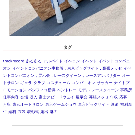
タグ
trackrecord
あるある
アルバイト
イベコン
イベント
イベントコンパニ
オン
イベントコンパニオン事務所，東京ビッグサイト，幕張メッセ
イベ
ントコンパニオン，展示会，レースクイーン，レースアンバサダー
オー
トサロン
ギャラ
クラブ
コスチューム
コンパニオン
サッカー
ナイトプ
ロモーション
パシフィコ横浜
ベントレー
モデル
レースクイーン
事務所
仕事内容
会場
収入
富士スピードウェイ
展示会
幕張メッセ
年収
応募
月収
東京オートサロン
東京ゲームショウ
東京ビッグサイト
派遣
福利厚
生
給料
衣装
表彰式
露出
魅力