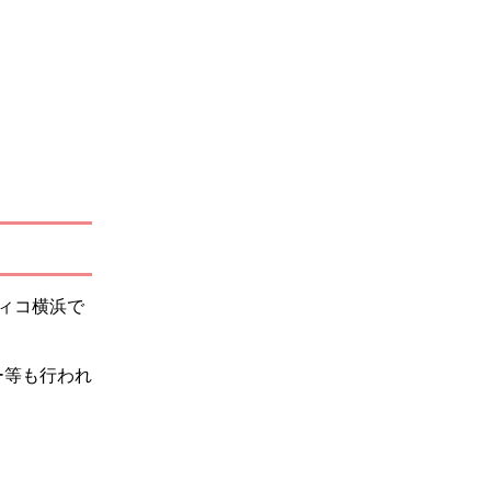
ィコ横浜で
ー等も行われ