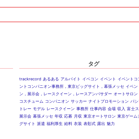
タグ
trackrecord
あるある
アルバイト
イベコン
イベント
イベントコ
ントコンパニオン事務所，東京ビッグサイト，幕張メッセ
イベン
ン，展示会，レースクイーン，レースアンバサダー
オートサロン
コスチューム
コンパニオン
サッカー
ナイトプロモーション
パシ
トレー
モデル
レースクイーン
事務所
仕事内容
会場
収入
富士ス
展示会
幕張メッセ
年収
応募
月収
東京オートサロン
東京ゲーム
グサイト
派遣
福利厚生
給料
衣装
表彰式
露出
魅力