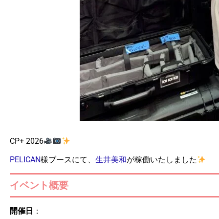
CP+ 2026
PELICAN
様ブースにて、
生井美和
が稼働いたしました
イベント概要
開催日
：