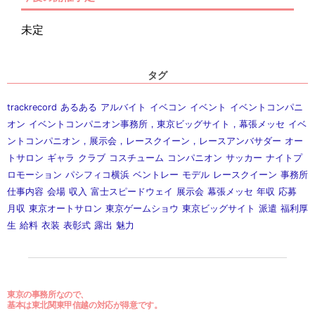
未定
タグ
trackrecord
あるある
アルバイト
イベコン
イベント
イベントコンパニ
オン
イベントコンパニオン事務所，東京ビッグサイト，幕張メッセ
イベ
ントコンパニオン，展示会，レースクイーン，レースアンバサダー
オー
トサロン
ギャラ
クラブ
コスチューム
コンパニオン
サッカー
ナイトプ
ロモーション
パシフィコ横浜
ベントレー
モデル
レースクイーン
事務所
仕事内容
会場
収入
富士スピードウェイ
展示会
幕張メッセ
年収
応募
月収
東京オートサロン
東京ゲームショウ
東京ビッグサイト
派遣
福利厚
生
給料
衣装
表彰式
露出
魅力
東京の事務所なので、
基本は東北関東甲信越の対応が得意です。