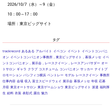
2026/10/7（水）～9（金）
10：00～17：00
場所：東京ビッグサイト
タグ
trackrecord
あるある
アルバイト
イベコン
イベント
イベントコンパニ
オン
イベントコンパニオン事務所，東京ビッグサイト，幕張メッセ
イベ
ントコンパニオン，展示会，レースクイーン，レースアンバサダー
オー
トサロン
ギャラ
クラブ
コスチューム
コンパニオン
サッカー
ナイトプ
ロモーション
パシフィコ横浜
ベントレー
モデル
レースクイーン
事務所
仕事内容
会場
収入
富士スピードウェイ
展示会
幕張メッセ
年収
応募
月収
東京オートサロン
東京ゲームショウ
東京ビッグサイト
派遣
福利厚
生
給料
衣装
表彰式
露出
魅力